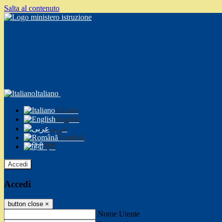
Salta al contenuto
Italiano
Italiano
English
عربى
Română
हिंदी
Accedi
Accedi
button close
×
Nome Utente