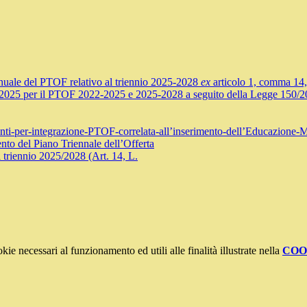
annuale del PTOF relativo al triennio 2025-2028
ex
articolo 1, comma 14
24/2025 per il PTOF 2022-2025 e 2025-2028 a seguito della Legge 150/2
enti-per-integrazione-PTOF-correlata-all’inserimento-dell’Educazione-M
ento del Piano Triennale dell’Offerta
 triennio 2025/2028 (Art. 14, L.
kie necessari al funzionamento ed utili alle finalità illustrate nella
COO