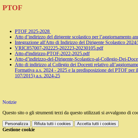
PTOF
PTOF 2025-2028
Atto d’indirizzo del dirigente scolastico per l’aggiornamento 
Integrazione all'Atto di Indirizzo del Dirigente Scolastico 20
VRIC857007-202225-202223-20230105.pdf
Atto-d'indirizzo-PTOF-2022-2025.pdf
Atto-d’indirizzo-del-Dirigente-Scolastico-al-Collegio-Dei-Doc
Atto di indirizzo al Collegio dei Docenti relativo all’aggiornam
Formativa a.s. 2024 - 2025 e la predisposizione del PTOF per il
107/2015) a.s. 2024-25
Notizie
Questo sito o gli strumenti terzi da questo utilizzati si avvalgono di coo
Personalizza
Rifiuta tutti
i cookies
Accetta tutti
i cookies
Gestione cookie