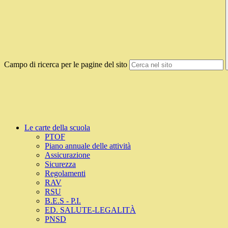
Campo di ricerca per le pagine del sito
Le carte della scuola
PTOF
Piano annuale delle attività
Assicurazione
Sicurezza
Regolamenti
RAV
RSU
B.E.S - P.I.
ED. SALUTE-LEGALITÀ
PNSD