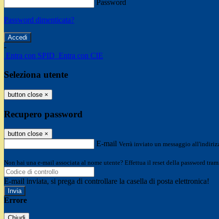
Password
Password dimenticata?
-
Entra con SPID
Entra con CIE
Seleziona utente
button close
×
Recupero password
button close
×
E-mail
Verrà inviato un messaggio all'indirizz
Non hai una e-mail associata al nome utente? Effettua il reset della password tram
E-mail inviata, si prega di controllare la casella di posta elettronica!
Errore
Chiudi