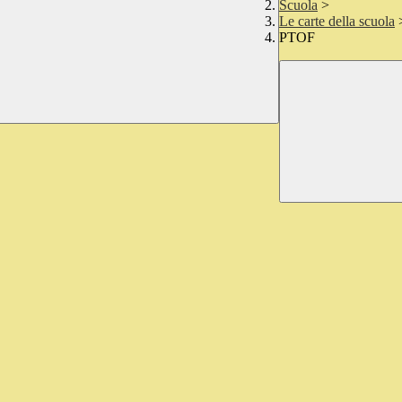
Scuola
>
Le carte della scuola
PTOF