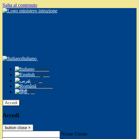
Salta al contenuto
Italiano
Italiano
English
عربى
Română
हिंदी
Accedi
Accedi
button close
×
Nome Utente