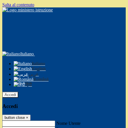
Salta al contenuto
Italiano
Italiano
English
عربى
Română
हिंदी
Accedi
Accedi
button close
×
Nome Utente