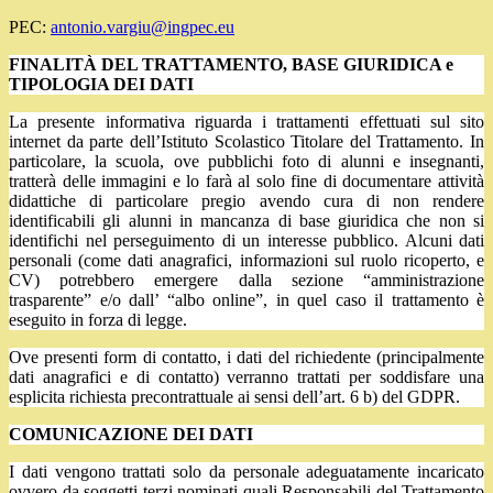
PEC:
antonio.vargiu@ingpec.eu
FINALITÀ DEL TRATTAMENTO, BASE GIURIDICA e
TIPOLOGIA DEI DATI
La presente informativa riguarda i trattamenti effettuati sul sito
internet da parte dell’Istituto Scolastico Titolare del Trattamento. In
particolare, la scuola, ove pubblichi foto di alunni e insegnanti,
tratterà delle immagini e lo farà al solo fine di documentare attività
didattiche di particolare pregio avendo cura di non rendere
identificabili gli alunni in mancanza di base giuridica che non si
identifichi nel perseguimento di un interesse pubblico. Alcuni dati
personali (come dati anagrafici, informazioni sul ruolo ricoperto, e
CV) potrebbero emergere dalla sezione “amministrazione
trasparente” e/o dall’ “albo online”, in quel caso il trattamento è
eseguito in forza di legge.
Ove presenti form di contatto, i dati del richiedente (principalmente
dati anagrafici e di contatto) verranno trattati per soddisfare una
esplicita richiesta precontrattuale ai sensi dell’art. 6 b) del GDPR.
COMUNICAZIONE DEI DATI
I dati vengono trattati solo da personale adeguatamente incaricato
ovvero da soggetti terzi nominati quali Responsabili del Trattamento