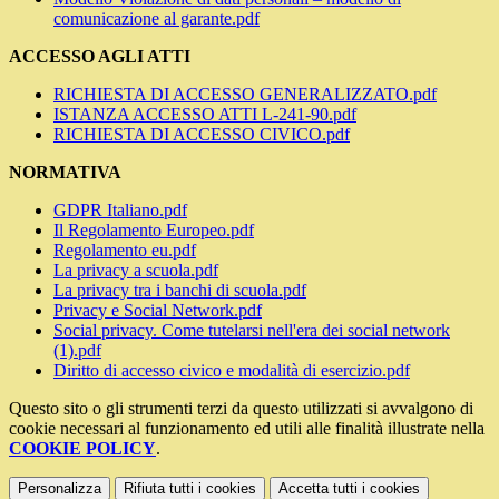
comunicazione al garante.pdf
ACCESSO AGLI ATTI
RICHIESTA DI ACCESSO GENERALIZZATO.pdf
ISTANZA ACCESSO ATTI L-241-90.pdf
RICHIESTA DI ACCESSO CIVICO.pdf
NORMATIVA
GDPR Italiano.pdf
Il Regolamento Europeo.pdf
Regolamento eu.pdf
La privacy a scuola.pdf
La privacy tra i banchi di scuola.pdf
Privacy e Social Network.pdf
Social privacy. Come tutelarsi nell'era dei social network
(1).pdf
Diritto di accesso civico e modalità di esercizio.pdf
Questo sito o gli strumenti terzi da questo utilizzati si avvalgono di
cookie necessari al funzionamento ed utili alle finalità illustrate nella
COOKIE POLICY
.
Personalizza
Rifiuta tutti
i cookies
Accetta tutti
i cookies