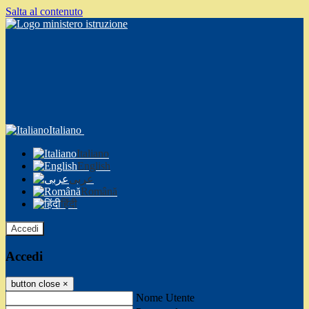
Salta al contenuto
Italiano
Italiano
English
عربى
Română
हिंदी
Accedi
Accedi
button close
×
Nome Utente