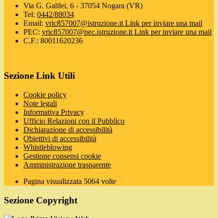
Via G. Galilei, 6 - 37054 Nogara (VR)
Tel:
0442/88034
Email:
vric857007@istruzione.it
Link per inviare una mail
PEC:
vric857007@pec.istruzione.it
Link per inviare una mail
C.F.: 80011620236
Sezione Link Utili
Cookie policy
Note legali
Informativa Privacy
Ufficio Relazioni con il Pubblico
Dichiarazione di accessibilità
Obiettivi di accessibilità
Whistleblowing
Gestione consensi cookie
Amministrazione trasparente
Pagina visualizzata
5064
volte
Sezione Copyright