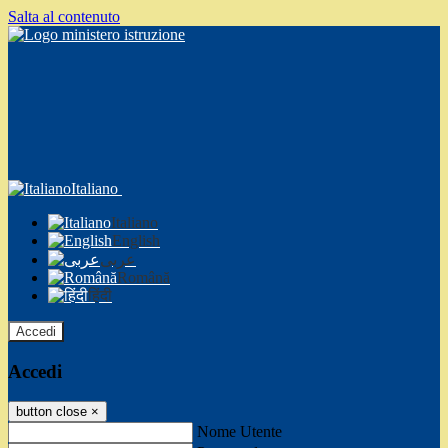
Salta al contenuto
Italiano
Italiano
English
عربى
Română
हिंदी
Accedi
Accedi
button close
×
Nome Utente