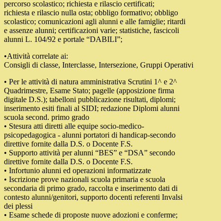
percorso scolastico; richiesta e rilascio certificati;
richiesta e rilascio nulla osta; obbligo formativo; obbligo
scolastico; comunicazioni agli alunni e alle famiglie; ritardi
e assenze alunni; certificazioni varie; statistiche, fascicoli
alunni L. 104/92 e portale “DABILI”;
•Attività correlate ai:
Consigli di classe, Interclasse, Intersezione, Gruppi Operativi
• Per le attività di natura amministrativa Scrutini 1^ e 2^
Quadrimestre, Esame Stato; pagelle (apposizione firma
digitale D.S.); tabelloni pubblicazione risultati, diplomi;
inserimento esiti finali al SIDI; redazione Diplomi alunni
scuola second. primo grado
• Stesura atti diretti alle equipe socio-medico-
psicopedagogica - alunni portatori di handicap-secondo
direttive fornite dalla D.S. o Docente F.S.
• Supporto attività per alunni “BES” e “DSA” secondo
direttive fornite dalla D.S. o Docente F.S.
• Infortunio alunni ed operazioni informatizzate
• Iscrizione prove nazionali scuola primaria e scuola
secondaria di primo grado, raccolta e inserimento dati di
contesto alunni/genitori, supporto docenti referenti Invalsi
dei plessi
• Esame schede di proposte nuove adozioni e conferme;