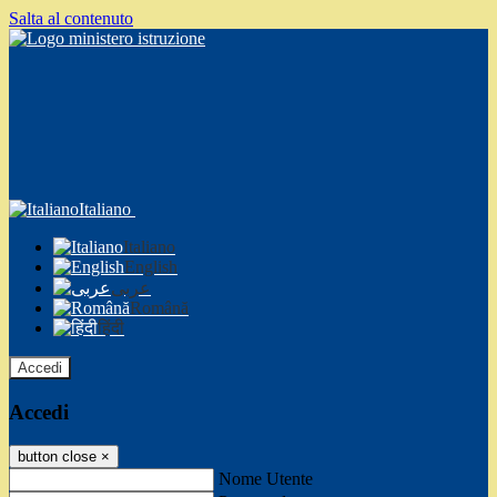
Salta al contenuto
Italiano
Italiano
English
عربى
Română
हिंदी
Accedi
Accedi
button close
×
Nome Utente