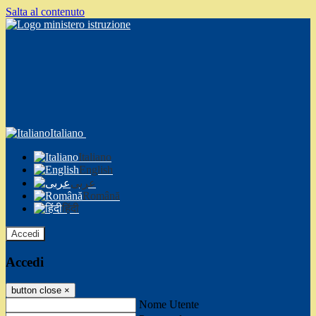
Salta al contenuto
Italiano
Italiano
English
عربى
Română
हिंदी
Accedi
Accedi
button close
×
Nome Utente