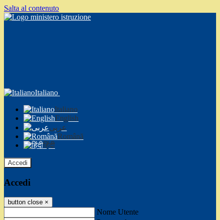
Salta al contenuto
Italiano
Italiano
English
عربى
Română
हिंदी
Accedi
Accedi
button close
×
Nome Utente