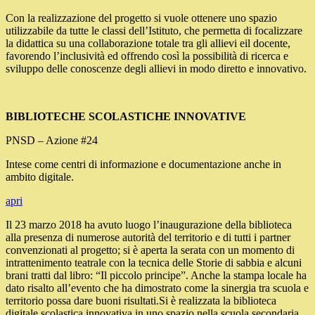
Con la realizzazione del progetto si vuole ottenere uno spazio
utilizzabile da tutte le classi dell’Istituto, che permetta di focalizzare
la didattica su una collaborazione totale tra gli allievi eil docente,
favorendo l’inclusività ed offrendo così la possibilità di ricerca e
sviluppo delle conoscenze degli allievi in modo diretto e innovativo.
BIBLIOTECHE SCOLASTICHE INNOVATIVE
PNSD – Azione #24
Intese come centri di informazione e documentazione anche in
ambito digitale.
apri
Il 23 marzo 2018 ha avuto luogo l’inaugurazione della biblioteca
alla presenza di numerose autorità del territorio e di tutti i partner
convenzionati al progetto; si è aperta la serata con un momento di
intrattenimento teatrale con la tecnica delle Storie di sabbia e alcuni
brani tratti dal libro: “Il piccolo principe”. Anche la stampa locale ha
dato risalto all’evento che ha dimostrato come la sinergia tra scuola e
territorio possa dare buoni risultati.Si è realizzata la biblioteca
digitale scolastica innovativa in uno spazio nella scuola secondaria