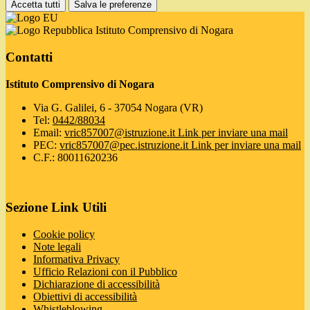
Accetta tutti
Salva le preferenze
Istituto Comprensivo di Nogara
Contatti
Istituto Comprensivo di Nogara
Via G. Galilei, 6 - 37054 Nogara (VR)
Tel:
0442/88034
Email:
vric857007@istruzione.it
Link per inviare una mail
PEC:
vric857007@pec.istruzione.it
Link per inviare una mail
C.F.: 80011620236
Sezione Link Utili
Cookie policy
Note legali
Informativa Privacy
Ufficio Relazioni con il Pubblico
Dichiarazione di accessibilità
Obiettivi di accessibilità
Whistleblowing