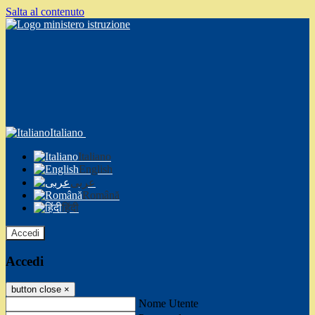
Salta al contenuto
Italiano
Italiano
English
عربى
Română
हिंदी
Accedi
Accedi
button close
×
Nome Utente