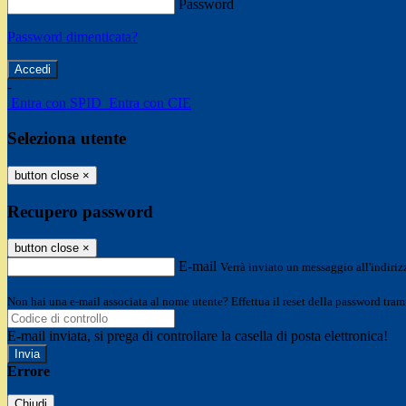
Password
Password dimenticata?
-
Entra con SPID
Entra con CIE
Seleziona utente
button close
×
Recupero password
button close
×
E-mail
Verrà inviato un messaggio all'indirizz
Non hai una e-mail associata al nome utente? Effettua il reset della password tram
E-mail inviata, si prega di controllare la casella di posta elettronica!
Errore
Chiudi