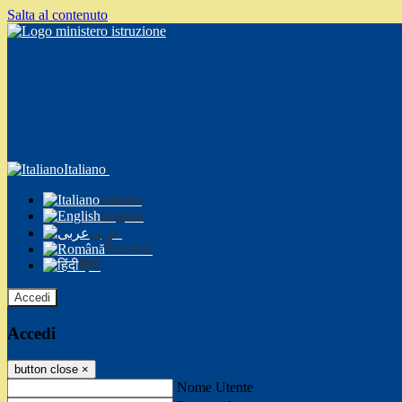
Salta al contenuto
Italiano
Italiano
English
عربى
Română
हिंदी
Accedi
Accedi
button close
×
Nome Utente