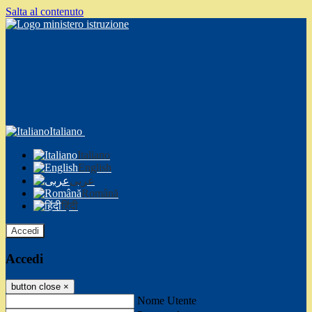
Salta al contenuto
Italiano
Italiano
English
عربى
Română
हिंदी
Accedi
Accedi
button close
×
Nome Utente