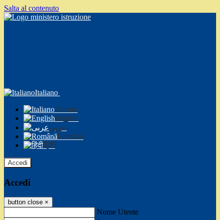
Salta al contenuto
Italiano
Italiano
English
عربى
Română
हिंदी
Accedi
Accedi
button close
×
Nome Utente