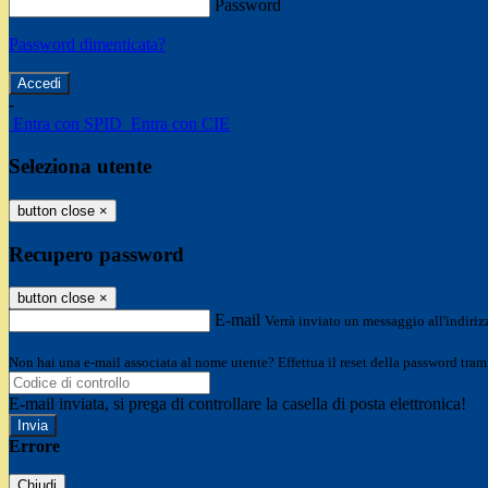
Password
Password dimenticata?
-
Entra con SPID
Entra con CIE
Seleziona utente
button close
×
Recupero password
button close
×
E-mail
Verrà inviato un messaggio all'indirizz
Non hai una e-mail associata al nome utente? Effettua il reset della password tram
E-mail inviata, si prega di controllare la casella di posta elettronica!
Errore
Chiudi