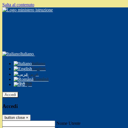
Salta al contenuto
Italiano
Italiano
English
عربى
Română
हिंदी
Accedi
Accedi
button close
×
Nome Utente