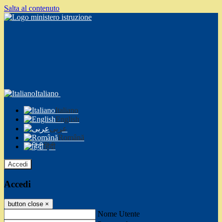
Salta al contenuto
Italiano
Italiano
English
عربى
Română
हिंदी
Accedi
Accedi
button close
×
Nome Utente