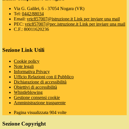
Via G. Galilei, 6 - 37054 Nogara (VR)
Tel:
0442/88034
Email:
vric857007@istruzione.it
Link per inviare una mail
PEC:
vric857007@pec.istruzione.it
Link per inviare una mail
C.F.: 80011620236
Sezione Link Utili
Cookie policy
Note legali
Informativa Privacy
Ufficio Relazioni con il Pubblico
Dichiarazione di accessibilità
Obiettivi di accessibilità
Whistleblowing
Gestione consensi cookie
Amministrazione trasparente
Pagina visualizzata
904
volte
Sezione Copyright