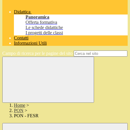
Didattica
Panoramica
Offerta formativa
Le schede didattiche
I progetti delle classi
Contatti
Informazioni Utili
Campo di ricerca per le pagine del sito
Home
>
PON
>
PON - FESR