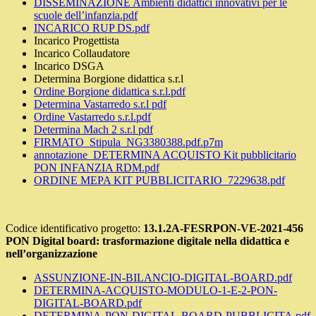
DISSEMINAZIONE Ambienti didattici innovativi per le
scuole dell’infanzia.pdf
INCARICO RUP DS.pdf
Incarico Progettista
Incarico Collaudatore
Incarico DSGA
Determina Borgione didattica s.r.l
Ordine Borgione didattica s.r.l.pdf
Determina Vastarredo s.r.l pdf
Ordine Vastarredo s.r.l.pdf
Determina Mach 2 s.r.l pdf
FIRMATO_Stipula_NG3380388.pdf.p7m
annotazione_DETERMINA ACQUISTO Kit pubblicitario
PON INFANZIA RDM.pdf
ORDINE MEPA KIT PUBBLICITARIO_7229638.pdf
Codice identificativo progetto:
13.1.2A-FESRPON-VE-2021-456
PON Digital board: trasformazione digitale nella didattica e
nell’organizzazione
ASSUNZIONE-IN-BILANCIO-DIGITAL-BOARD.pdf
DETERMINA-ACQUISTO-MODULO-1-E-2-PON-
DIGITAL-BOARD.pdf
DETERMINA-PON-DIGITAL-BOARD-PUBBLICITA.pdf