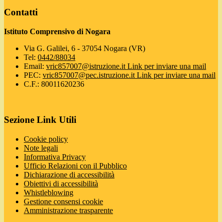
Contatti
Istituto Comprensivo di Nogara
Via G. Galilei, 6 - 37054 Nogara (VR)
Tel:
0442/88034
Email:
vric857007@istruzione.it
Link per inviare una mail
PEC:
vric857007@pec.istruzione.it
Link per inviare una mail
C.F.: 80011620236
Sezione Link Utili
Cookie policy
Note legali
Informativa Privacy
Ufficio Relazioni con il Pubblico
Dichiarazione di accessibilità
Obiettivi di accessibilità
Whistleblowing
Gestione consensi cookie
Amministrazione trasparente