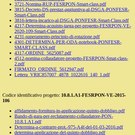
3721-Nomina-RUP-FESRPON-Smart-class.pdf
3815-Decreto-DS-prestaz-aggiuntiva-al-DSGA-PONFESR-
Smart-Class.pdf
3816-lettera-incarico-al-DSGA-PONFESR-Smart-Class.pdf
4217-Determina-acquisto-targa-per-progetto-FESRPON-VE-
2020-109-Smart-Class.pdf
4231-superamento-principio-di-rotazione.pdf
4301-DETERMINA-PER-ODA-notebook-PONFESR-
SMART-CLASS.pdf
4317-ORDINE_5625087.pdf
4512-nomina-collaudatore-progetto-FESRPON-Smat-class-
2.pdf
FIRMATO_ORDINE_5612947.pdf
Lettera_VRIC857007_4878_1022616_140_1.pdf
Codice identificativo progetto:
10.8.1.A1-FESRPON-VE-2015-
106
affidamento-fornitura-in-applicazione-quinto-dobbligo.pdf
Bando-di-gara-per-reclutamento-collaudatore-PON-
10.8.1.A1.pdf
Determina-a-contrarre-prot.-975-A4f-del-01-03-2016.pdf
determina-applicazione-del-quinto-dobbligo.pdf