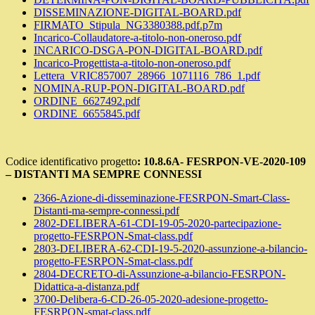
DISSEMINAZIONE-DIGITAL-BOARD.pdf
FIRMATO_Stipula_NG3380388.pdf.p7m
Incarico-Collaudatore-a-titolo-non-oneroso.pdf
INCARICO-DSGA-PON-DIGITAL-BOARD.pdf
Incarico-Progettista-a-titolo-non-oneroso.pdf
Lettera_VRIC857007_28966_1071116_786_1.pdf
NOMINA-RUP-PON-DIGITAL-BOARD.pdf
ORDINE_6627492.pdf
ORDINE_6655845.pdf
Codice identificativo progetto
: 10.8.6A- FESRPON-VE-2020-109
– DISTANTI MA SEMPRE CONNESSI
2366-Azione-di-disseminazione-FESRPON-Smart-Class-
Distanti-ma-sempre-connessi.pdf
2802-DELIBERA-61-CDI-19-05-2020-partecipazione-
progetto-FESRPON-Smat-class.pdf
2803-DELIBERA-62-CDI-19-5-2020-assunzione-a-bilancio-
progetto-FESRPON-Smat-class.pdf
2804-DECRETO-di-Assunzione-a-bilancio-FESRPON-
Didattica-a-distanza.pdf
3700-Delibera-6-CD-26-05-2020-adesione-progetto-
FESRPON-smat-class.pdf