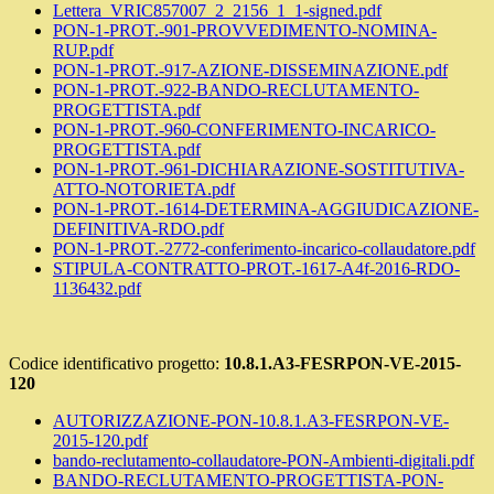
Lettera_VRIC857007_2_2156_1_1-signed.pdf
PON-1-PROT.-901-PROVVEDIMENTO-NOMINA-
RUP.pdf
PON-1-PROT.-917-AZIONE-DISSEMINAZIONE.pdf
PON-1-PROT.-922-BANDO-RECLUTAMENTO-
PROGETTISTA.pdf
PON-1-PROT.-960-CONFERIMENTO-INCARICO-
PROGETTISTA.pdf
PON-1-PROT.-961-DICHIARAZIONE-SOSTITUTIVA-
ATTO-NOTORIETA.pdf
PON-1-PROT.-1614-DETERMINA-AGGIUDICAZIONE-
DEFINITIVA-RDO.pdf
PON-1-PROT.-2772-conferimento-incarico-collaudatore.pdf
STIPULA-CONTRATTO-PROT.-1617-A4f-2016-RDO-
1136432.pdf
Codice identificativo progetto:
10.8.1.A3-FESRPON-VE-2015-
120
AUTORIZZAZIONE-PON-10.8.1.A3-FESRPON-VE-
2015-120.pdf
bando-reclutamento-collaudatore-PON-Ambienti-digitali.pdf
BANDO-RECLUTAMENTO-PROGETTISTA-PON-