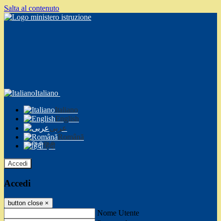
Salta al contenuto
Italiano
Italiano
English
عربى
Română
हिंदी
Accedi
Accedi
button close
×
Nome Utente