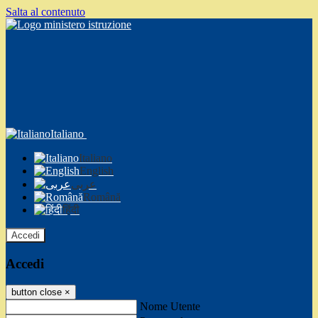
Salta al contenuto
Italiano
Italiano
English
عربى
Română
हिंदी
Accedi
Accedi
button close
×
Nome Utente