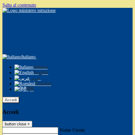
Salta al contenuto
Italiano
Italiano
English
عربى
Română
हिंदी
Accedi
Accedi
button close
×
Nome Utente