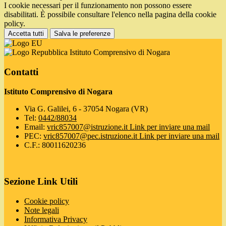
I cookie necessari per il funzionamento non possono essere
disabilitati. È possibile consultare l'elenco nella pagina della cookie
policy.
Accetta tutti
Salva le preferenze
Istituto Comprensivo di Nogara
Contatti
Istituto Comprensivo di Nogara
Via G. Galilei, 6 - 37054 Nogara (VR)
Tel:
0442/88034
Email:
vric857007@istruzione.it
Link per inviare una mail
PEC:
vric857007@pec.istruzione.it
Link per inviare una mail
C.F.: 80011620236
Sezione Link Utili
Cookie policy
Note legali
Informativa Privacy