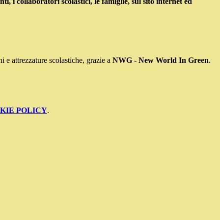
 i collaboratori scolastici, le famiglie, sul sito internet ed
ni e attrezzature scolastiche, grazie a
NWG - New World In Green
.
KIE POLICY
.