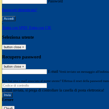
Password
Password dimenticata?
-
Entra con SPID
Entra con CIE
Seleziona utente
button close
×
Recupero password
button close
×
E-mail
Verrà inviato un messaggio all'indirizz
Non hai una e-mail associata al nome utente? Effettua il reset della password tram
E-mail inviata, si prega di controllare la casella di posta elettronica!
Errore
Chiudi