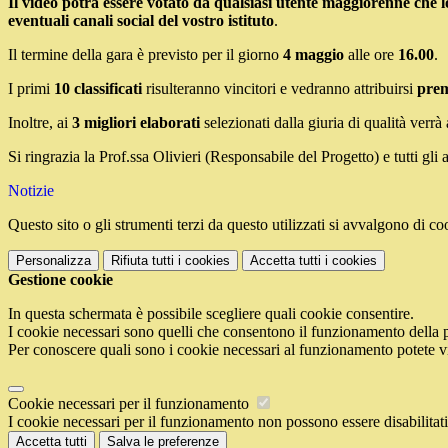
Il video potrà essere votato da qualsiasi utente maggiorenne che lo v
eventuali canali social del vostro istituto
.
Il termine della gara è previsto per il giorno
4 maggio
alle ore
16.00
.
I primi
10 classificati
risulteranno vincitori e vedranno attribuirsi
prem
Inoltre, ai
3 migliori elaborati
selezionati dalla giuria di qualità verr
Si ringrazia la Prof.ssa Olivieri (Responsabile del Progetto) e tutti gli 
Notizie
Questo sito o gli strumenti terzi da questo utilizzati si avvalgono di coo
Personalizza
Rifiuta tutti
i cookies
Accetta tutti
i cookies
Gestione cookie
In questa schermata è possibile scegliere quali cookie consentire.
I cookie necessari sono quelli che consentono il funzionamento della pi
Per conoscere quali sono i cookie necessari al funzionamento potete v
Cookie necessari per il funzionamento
I cookie necessari per il funzionamento non possono essere disabilitati.
Accetta tutti
Salva le preferenze