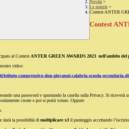
Novità
>
Le notizie
>
Contest ANTER G
Contest AN
cipato al Contest
ANTER GREEN AWARDS 2023
nell'ambito del p
 nostro video:
etti/istituto-comprensivo-don-giovanni-calabria-scuola-secondaria-
 creando una password e spuntando la casella sulla Privacy. Si riceverà u
ositamente create e poi si potrà votare. Oppure
o.
 darà la possibilità di
moltiplicare x3
il punteggio accettando l’iscrizio