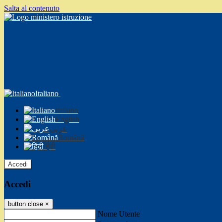
Salta al contenuto
Italiano
Italiano
English
عربى
Română
हिंदी
Accedi
Accedi
button close
×
Nome Utente