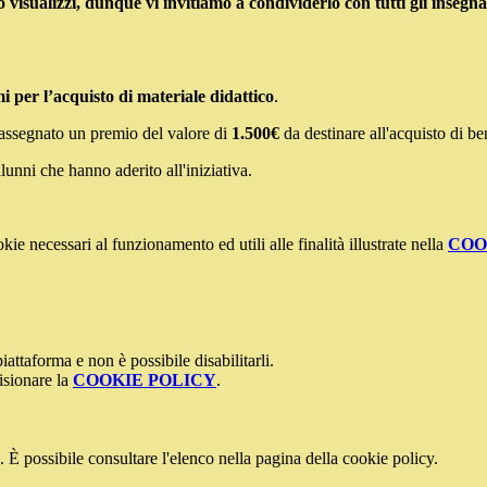
isualizzi, dunque vi invitiamo a condividerlo con tutti gli insegnanti,
i per l’acquisto di materiale didattico
.
à assegnato un premio del valore di
1.500€
da destinare all'acquisto di be
alunni che hanno aderito all'iniziativa.
kie necessari al funzionamento ed utili alle finalità illustrate nella
COO
attaforma e non è possibile disabilitarli.
isionare la
COOKIE POLICY
.
 È possibile consultare l'elenco nella pagina della cookie policy.