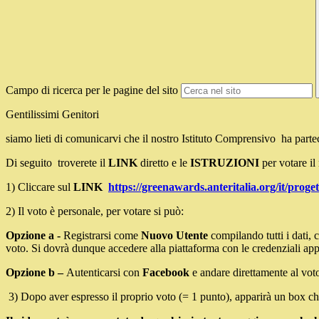
Campo di ricerca per le pagine del sito
Gentilissimi Genitori
siamo lieti di comunicarvi che il nostro Istituto Comprensivo ha parte
Di seguito troverete il
LINK
diretto e le
ISTRUZIONI
per votare il
1) Cliccare sul
LINK
https://greenawards.anteritalia.org/it/prog
2)
Il voto è personale, per votare si può:
Opzione a -
Registrarsi come
Nuovo Utente
compilando tutti i dati,
voto. Si dovrà dunque accedere alla piattaforma con le credenziali app
Opzione b –
Autenticarsi con
Facebook
e andare direttamente al vot
3)
Dopo aver espresso il proprio voto (= 1 punto), apparirà un box che