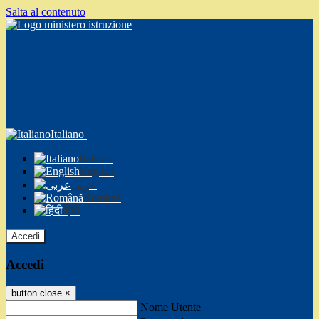
Salta al contenuto
Italiano
Italiano
English
عربى
Română
हिंदी
Accedi
Accedi
button close
×
Nome Utente