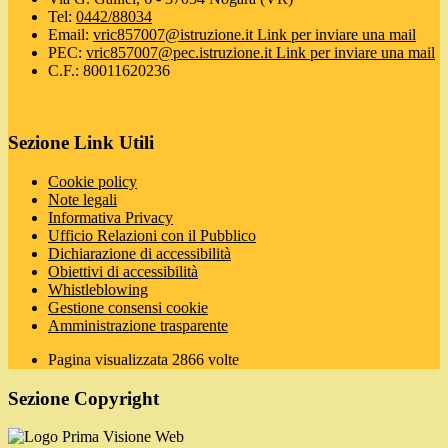
Tel:
0442/88034
Email:
vric857007@istruzione.it
Link per inviare una mail
PEC:
vric857007@pec.istruzione.it
Link per inviare una mail
C.F.: 80011620236
Sezione Link Utili
Cookie policy
Note legali
Informativa Privacy
Ufficio Relazioni con il Pubblico
Dichiarazione di accessibilità
Obiettivi di accessibilità
Whistleblowing
Gestione consensi cookie
Amministrazione trasparente
Pagina visualizzata
2866
volte
Sezione Copyright