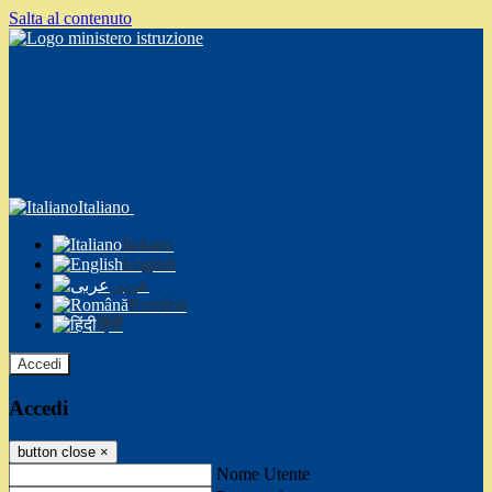
Salta al contenuto
Italiano
Italiano
English
عربى
Română
हिंदी
Accedi
Accedi
button close
×
Nome Utente