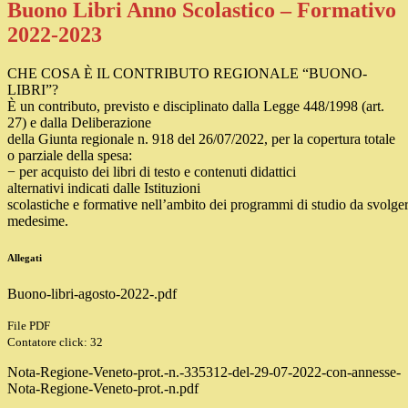
Buono Libri Anno Scolastico – Formativo
2022-2023
CHE COSA È IL CONTRIBUTO REGIONALE “BUONO-
LIBRI”?
È un contributo, previsto e disciplinato dalla Legge 448/1998 (art.
27) e dalla Deliberazione
della Giunta regionale n. 918 del 26/07/2022, per la copertura totale
o parziale della spesa:
−
per acquisto dei
libri di testo e contenuti didattici
alternativi
indicati dalle Istituzioni
scolastiche
e
formative
nell’ambito
dei
programmi
di
studio
da
svolge
medesime.
Allegati
Buono-libri-agosto-2022-.pdf
File PDF
Contatore click: 32
Nota-Regione-Veneto-prot.-n.-335312-del-29-07-2022-con-annesse-
Nota-Regione-Veneto-prot.-n.pdf