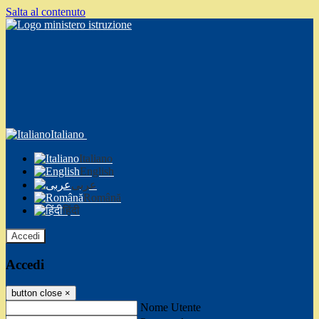
Salta al contenuto
Italiano
Italiano
English
عربى
Română
हिंदी
Accedi
Accedi
button close
×
Nome Utente