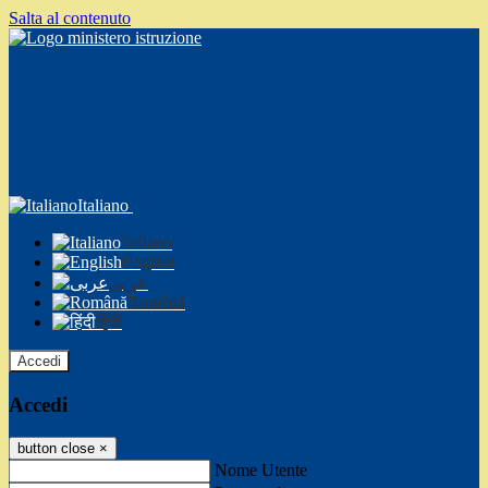
Salta al contenuto
Italiano
Italiano
English
عربى
Română
हिंदी
Accedi
Accedi
button close
×
Nome Utente