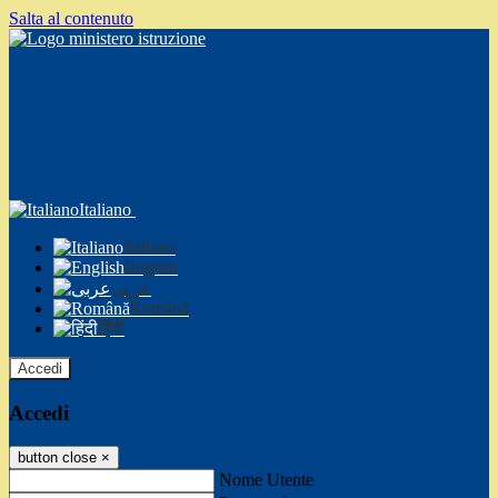
Salta al contenuto
Italiano
Italiano
English
عربى
Română
हिंदी
Accedi
Accedi
button close
×
Nome Utente