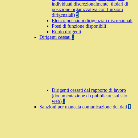
individuati discrezionalmente, titolari di
posizione organizzativa con funzioni
dirigenziali)
5
Elenco posizioni dirigenziali discrezionali
Posti di funzione disponibili
Ruolo dirigenti
Dirigenti cessati
1
Dirigenti cessati dal rapporto di lavoro
(documentazione da pubblicare sul sito
web)
1
Sanzioni per mancata comunicazione dei dati
1