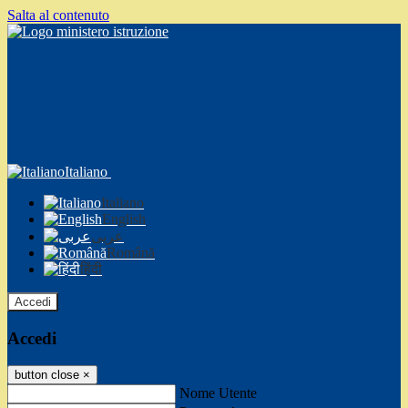
Salta al contenuto
Italiano
Italiano
English
عربى
Română
हिंदी
Accedi
Accedi
button close
×
Nome Utente