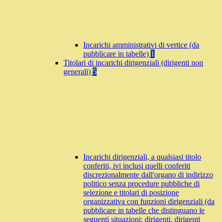
Incarichi amministrativi di vertice (da
pubblicare in tabelle)
1
Titolari di incarichi dirigenziali (dirigenti non
generali)
5
Incarichi dirigenziali, a qualsiasi titolo
conferiti, ivi inclusi quelli conferiti
discrezionalmente dall'organo di indirizzo
politico senza procedure pubbliche di
selezione e titolari di posizione
organizzativa con funzioni dirigenziali (da
pubblicare in tabelle che distinguano le
seguenti situazioni: dirigenti, dirigenti