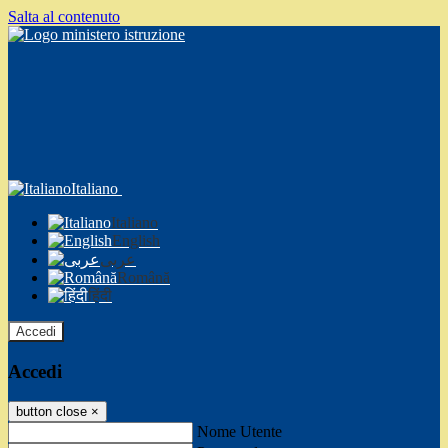
Salta al contenuto
Italiano
Italiano
English
عربى
Română
हिंदी
Accedi
Accedi
button close
×
Nome Utente