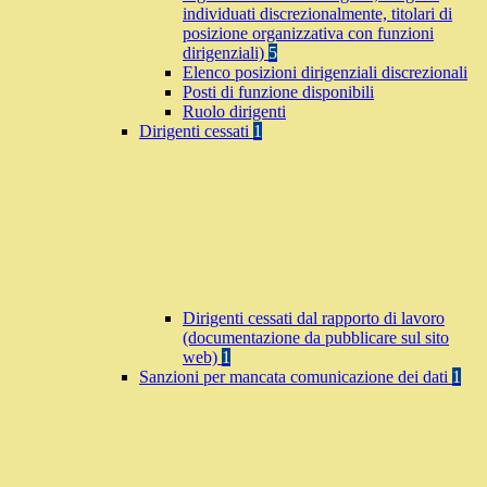
individuati discrezionalmente, titolari di
posizione organizzativa con funzioni
dirigenziali)
5
Elenco posizioni dirigenziali discrezionali
Posti di funzione disponibili
Ruolo dirigenti
Dirigenti cessati
1
Dirigenti cessati dal rapporto di lavoro
(documentazione da pubblicare sul sito
web)
1
Sanzioni per mancata comunicazione dei dati
1