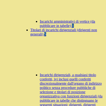
Incarichi amministrativi di vertice (da
pubblicare in tabelle)
1
Titolari di incarichi dirigenziali (dirigenti non
generali)
5
Incarichi dirigenziali, a qualsiasi titolo
conferiti, ivi inclusi quelli conferiti
discrezionalmente dall'organo di indirizzo
politico senza procedure pubbliche di
selezione e titolari di posizione
organizzativa con funzioni dirigenziali (da
pubblicare in tabelle che distinguano le
seguenti situazioni: dirigenti, dirigenti