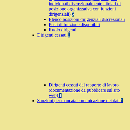
individuati discrezionalmente, titolari di
posizione organizzativa con funzioni
dirigenziali)
5
Elenco posizioni dirigenziali discrezionali
Posti di funzione disponibili
Ruolo dirigenti
Dirigenti cessati
1
Dirigenti cessati dal rapporto di lavoro
(documentazione da pubblicare sul sito
web)
1
Sanzioni per mancata comunicazione dei dati
1