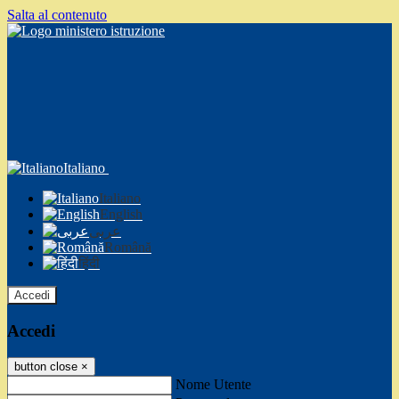
Salta al contenuto
Italiano
Italiano
English
عربى
Română
हिंदी
Accedi
Accedi
button close
×
Nome Utente