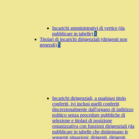
Incarichi amministrativi di vertice (da
pubblicare in tabelle)
1
Titolari di incarichi dirigenziali (dirigenti non
generali)
5
Incarichi dirigenziali, a qualsiasi titolo
conferiti, ivi inclusi quelli conferiti
discrezionalmente dall'organo di indirizzo
politico senza procedure pubbliche di
selezione e titolari di posizione
organizzativa con funzioni dirigenziali (da
pubblicare in tabelle che distinguano le
seguenti situazioni: dirigenti, dirigenti