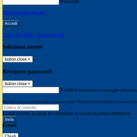
Password
Password dimenticata?
-
Entra con SPID
Entra con CIE
Seleziona utente
button close
×
Recupero password
button close
×
E-mail
Verrà inviato un messaggio all'indirizz
Non hai una e-mail associata al nome utente? Effettua il reset della password tram
E-mail inviata, si prega di controllare la casella di posta elettronica!
Errore
Chiudi