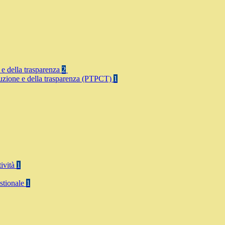
 e della trasparenza
2
rruzione e della trasparenza (PTPCT)
1
tività
1
stionale
1