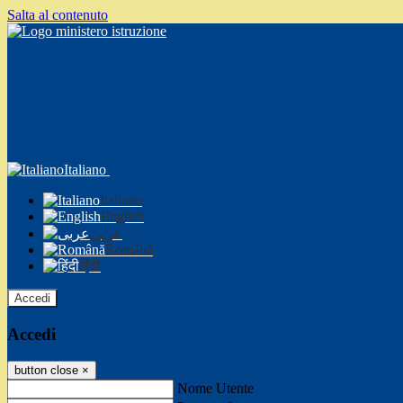
Salta al contenuto
Italiano
Italiano
English
عربى
Română
हिंदी
Accedi
Accedi
button close
×
Nome Utente