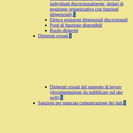
individuati discrezionalmente, titolari di
posizione organizzativa con funzioni
dirigenziali)
5
Elenco posizioni dirigenziali discrezionali
Posti di funzione disponibili
Ruolo dirigenti
Dirigenti cessati
1
Dirigenti cessati dal rapporto di lavoro
(documentazione da pubblicare sul sito
web)
1
Sanzioni per mancata comunicazione dei dati
1