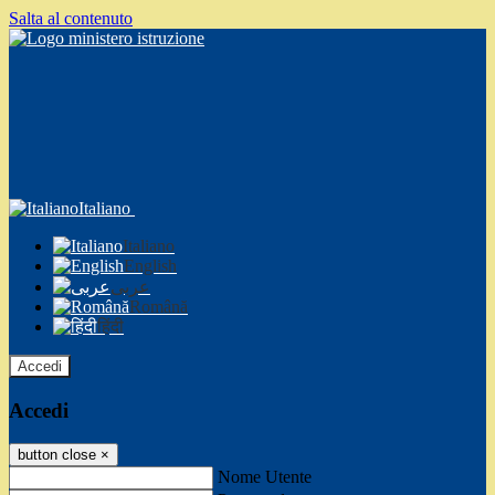
Salta al contenuto
Italiano
Italiano
English
عربى
Română
हिंदी
Accedi
Accedi
button close
×
Nome Utente