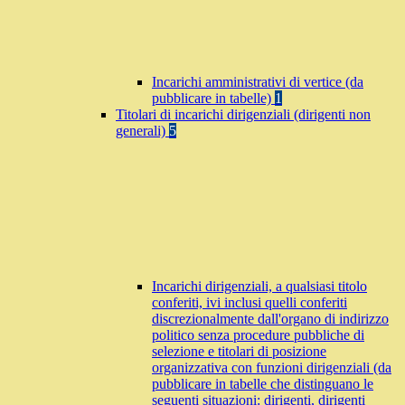
Incarichi amministrativi di vertice (da
pubblicare in tabelle)
1
Titolari di incarichi dirigenziali (dirigenti non
generali)
5
Incarichi dirigenziali, a qualsiasi titolo
conferiti, ivi inclusi quelli conferiti
discrezionalmente dall'organo di indirizzo
politico senza procedure pubbliche di
selezione e titolari di posizione
organizzativa con funzioni dirigenziali (da
pubblicare in tabelle che distinguano le
seguenti situazioni: dirigenti, dirigenti