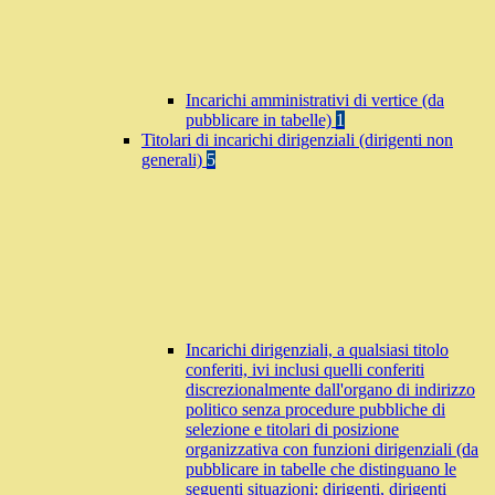
Incarichi amministrativi di vertice (da
pubblicare in tabelle)
1
Titolari di incarichi dirigenziali (dirigenti non
generali)
5
Incarichi dirigenziali, a qualsiasi titolo
conferiti, ivi inclusi quelli conferiti
discrezionalmente dall'organo di indirizzo
politico senza procedure pubbliche di
selezione e titolari di posizione
organizzativa con funzioni dirigenziali (da
pubblicare in tabelle che distinguano le
seguenti situazioni: dirigenti, dirigenti