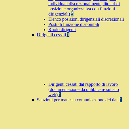
individuati discrezionalmente, titolari di
posizione organizzativa con funzioni
dirigenziali)
5
Elenco posizioni dirigenziali discrezionali
Posti di funzione disponibili
Ruolo dirigenti
Dirigenti cessati
1
Dirigenti cessati dal rapporto di lavoro
(documentazione da pubblicare sul sito
web)
1
Sanzioni per mancata comunicazione dei dati
1