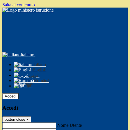
Salta al contenuto
Italiano
Italiano
English
عربى
Română
हिंदी
Accedi
Accedi
button close
×
Nome Utente