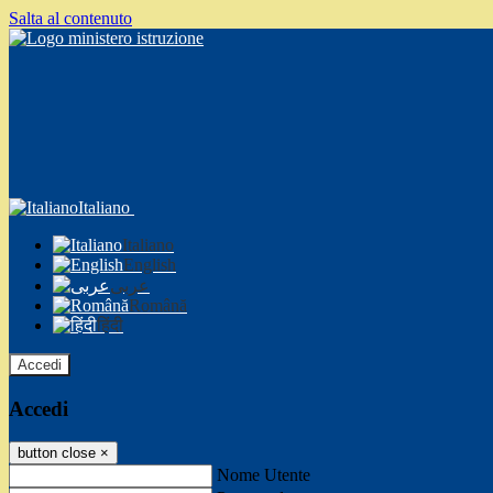
Salta al contenuto
Italiano
Italiano
English
عربى
Română
हिंदी
Accedi
Accedi
button close
×
Nome Utente