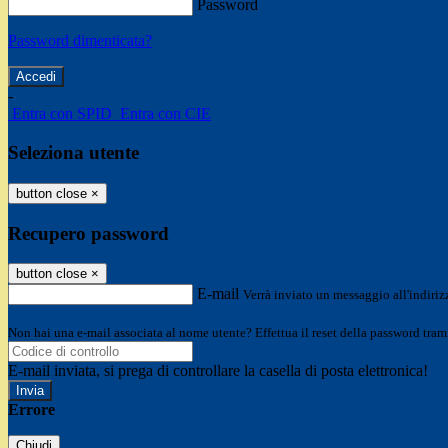
Password
Password dimenticata?
-
Entra con SPID
Entra con CIE
Seleziona utente
button close
×
Recupero password
button close
×
E-mail
Verrà inviato un messaggio all'indirizz
Non hai una e-mail associata al nome utente? Effettua il reset della password tram
E-mail inviata, si prega di controllare la casella di posta elettronica!
Errore
Chiudi