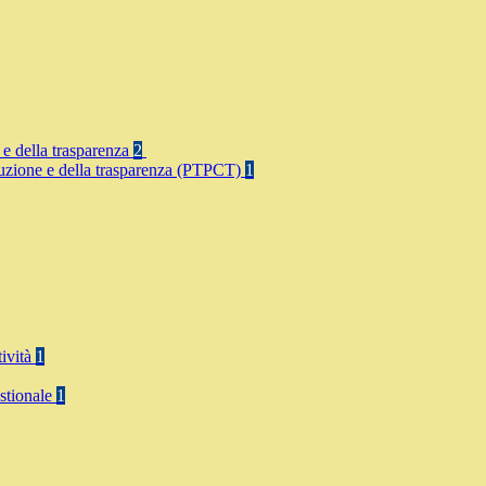
 e della trasparenza
2
rruzione e della trasparenza (PTPCT)
1
tività
1
stionale
1