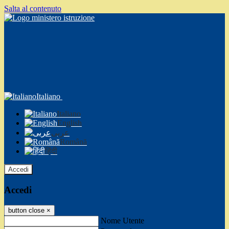
Salta al contenuto
Italiano
Italiano
English
عربى
Română
हिंदी
Accedi
Accedi
button close
×
Nome Utente