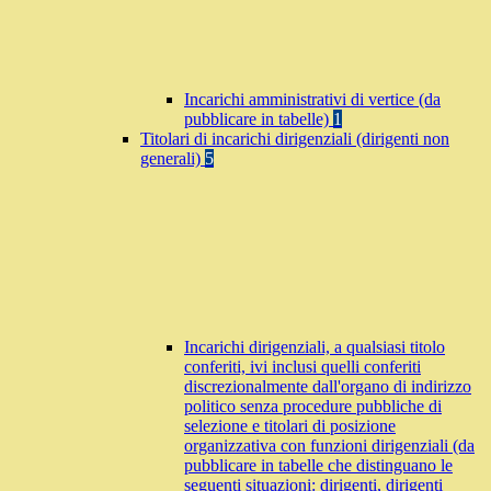
Incarichi amministrativi di vertice (da
pubblicare in tabelle)
1
Titolari di incarichi dirigenziali (dirigenti non
generali)
5
Incarichi dirigenziali, a qualsiasi titolo
conferiti, ivi inclusi quelli conferiti
discrezionalmente dall'organo di indirizzo
politico senza procedure pubbliche di
selezione e titolari di posizione
organizzativa con funzioni dirigenziali (da
pubblicare in tabelle che distinguano le
seguenti situazioni: dirigenti, dirigenti