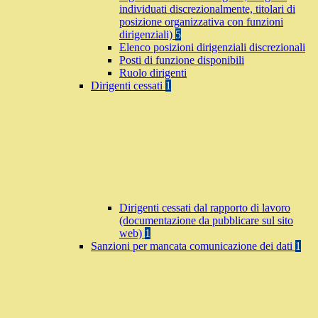
individuati discrezionalmente, titolari di
posizione organizzativa con funzioni
dirigenziali)
5
Elenco posizioni dirigenziali discrezionali
Posti di funzione disponibili
Ruolo dirigenti
Dirigenti cessati
1
Dirigenti cessati dal rapporto di lavoro
(documentazione da pubblicare sul sito
web)
1
Sanzioni per mancata comunicazione dei dati
1