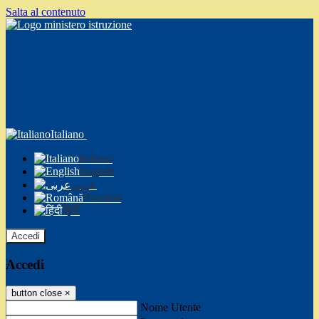
Salta al contenuto
Italiano
Italiano
English
عربى
Română
हिंदी
Accedi
Accedi
button close
×
Nome Utente