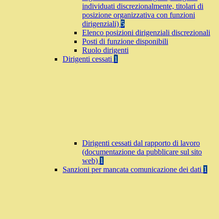
individuati discrezionalmente, titolari di
posizione organizzativa con funzioni
dirigenziali)
5
Elenco posizioni dirigenziali discrezionali
Posti di funzione disponibili
Ruolo dirigenti
Dirigenti cessati
1
Dirigenti cessati dal rapporto di lavoro
(documentazione da pubblicare sul sito
web)
1
Sanzioni per mancata comunicazione dei dati
1