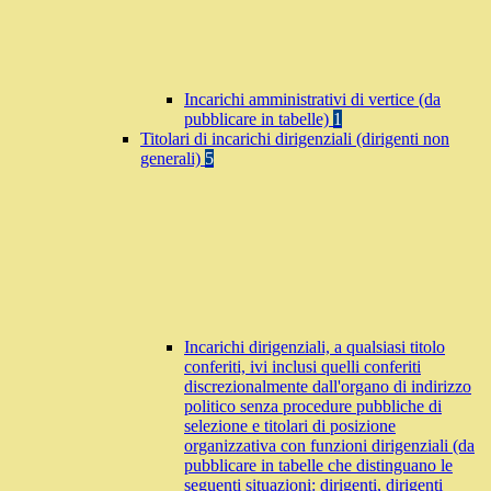
Incarichi amministrativi di vertice (da
pubblicare in tabelle)
1
Titolari di incarichi dirigenziali (dirigenti non
generali)
5
Incarichi dirigenziali, a qualsiasi titolo
conferiti, ivi inclusi quelli conferiti
discrezionalmente dall'organo di indirizzo
politico senza procedure pubbliche di
selezione e titolari di posizione
organizzativa con funzioni dirigenziali (da
pubblicare in tabelle che distinguano le
seguenti situazioni: dirigenti, dirigenti