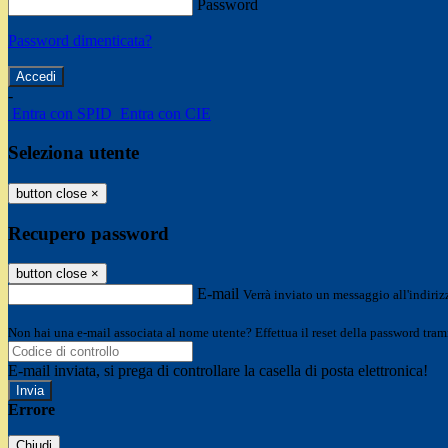
Password
Password dimenticata?
-
Entra con SPID
Entra con CIE
Seleziona utente
button close
×
Recupero password
button close
×
E-mail
Verrà inviato un messaggio all'indirizz
Non hai una e-mail associata al nome utente? Effettua il reset della password tram
E-mail inviata, si prega di controllare la casella di posta elettronica!
Errore
Chiudi