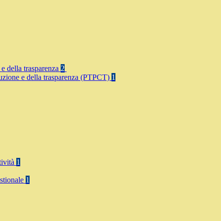
 e della trasparenza
2
rruzione e della trasparenza (PTPCT)
1
tività
1
stionale
1