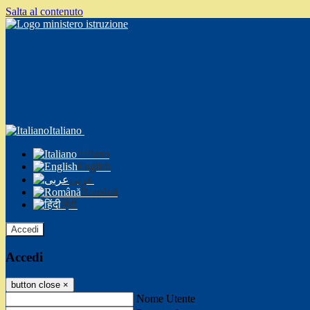
Salta al contenuto
Italiano
Italiano
English
عربى
Română
हिंदी
Accedi
Accedi
button close
×
Nome Utente