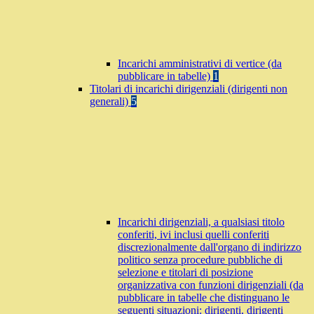
Incarichi amministrativi di vertice (da
pubblicare in tabelle)
1
Titolari di incarichi dirigenziali (dirigenti non
generali)
5
Incarichi dirigenziali, a qualsiasi titolo
conferiti, ivi inclusi quelli conferiti
discrezionalmente dall'organo di indirizzo
politico senza procedure pubbliche di
selezione e titolari di posizione
organizzativa con funzioni dirigenziali (da
pubblicare in tabelle che distinguano le
seguenti situazioni: dirigenti, dirigenti