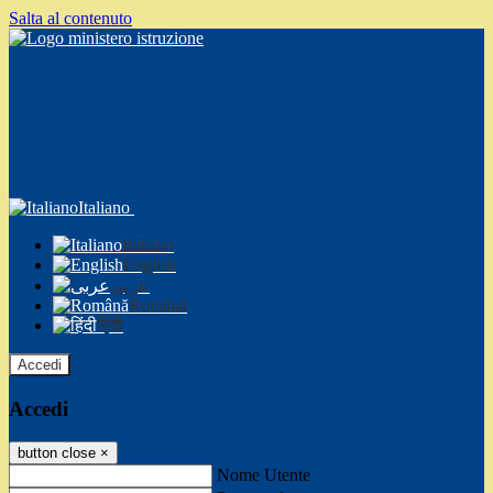
Salta al contenuto
Italiano
Italiano
English
عربى
Română
हिंदी
Accedi
Accedi
button close
×
Nome Utente