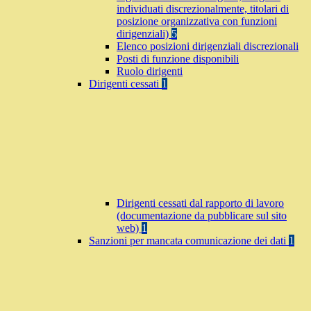
individuati discrezionalmente, titolari di
posizione organizzativa con funzioni
dirigenziali)
5
Elenco posizioni dirigenziali discrezionali
Posti di funzione disponibili
Ruolo dirigenti
Dirigenti cessati
1
Dirigenti cessati dal rapporto di lavoro
(documentazione da pubblicare sul sito
web)
1
Sanzioni per mancata comunicazione dei dati
1