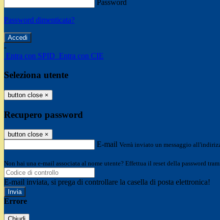
Password
Password dimenticata?
-
Entra con SPID
Entra con CIE
Seleziona utente
button close
×
Recupero password
button close
×
E-mail
Verrà inviato un messaggio all'indirizz
Non hai una e-mail associata al nome utente? Effettua il reset della password tram
E-mail inviata, si prega di controllare la casella di posta elettronica!
Errore
Chiudi