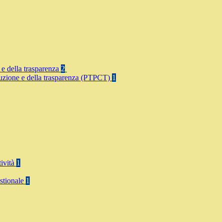
 e della trasparenza
2
rruzione e della trasparenza (PTPCT)
1
tività
1
stionale
1