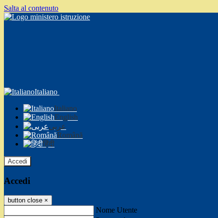
Salta al contenuto
Italiano
Italiano
English
عربى
Română
हिंदी
Accedi
Accedi
button close
×
Nome Utente