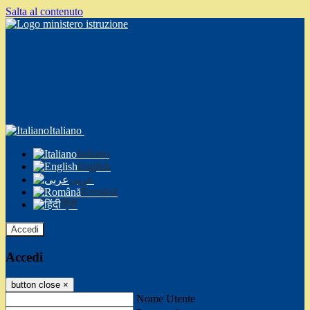
Salta al contenuto
Italiano
Italiano
English
عربى
Română
हिंदी
Accedi
Accedi
button close
×
Nome Utente