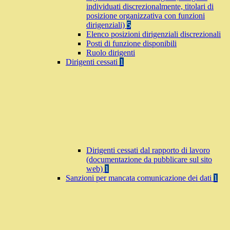
individuati discrezionalmente, titolari di
posizione organizzativa con funzioni
dirigenziali)
5
Elenco posizioni dirigenziali discrezionali
Posti di funzione disponibili
Ruolo dirigenti
Dirigenti cessati
1
Dirigenti cessati dal rapporto di lavoro
(documentazione da pubblicare sul sito
web)
1
Sanzioni per mancata comunicazione dei dati
1