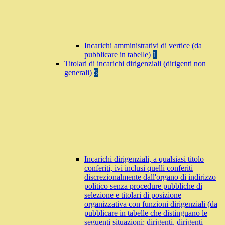
Incarichi amministrativi di vertice (da
pubblicare in tabelle)
1
Titolari di incarichi dirigenziali (dirigenti non
generali)
5
Incarichi dirigenziali, a qualsiasi titolo
conferiti, ivi inclusi quelli conferiti
discrezionalmente dall'organo di indirizzo
politico senza procedure pubbliche di
selezione e titolari di posizione
organizzativa con funzioni dirigenziali (da
pubblicare in tabelle che distinguano le
seguenti situazioni: dirigenti, dirigenti