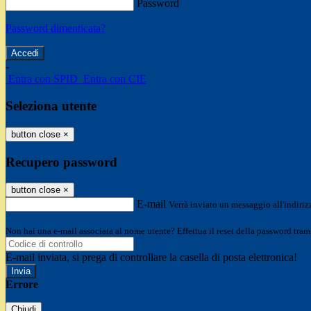
Password
Password dimenticata?
-
Entra con SPID
Entra con CIE
Seleziona utente
button close
×
Recupero password
button close
×
E-mail
Verrà inviato un messaggio all'indirizz
Non hai una e-mail associata al nome utente? Effettua il reset della password tram
E-mail inviata, si prega di controllare la casella di posta elettronica!
Errore
Chiudi