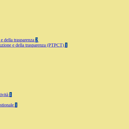
 e della trasparenza
2
rruzione e della trasparenza (PTPCT)
1
tività
1
stionale
1