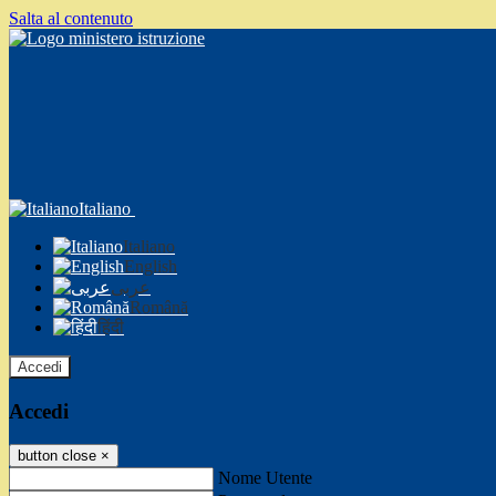
Salta al contenuto
Italiano
Italiano
English
عربى
Română
हिंदी
Accedi
Accedi
button close
×
Nome Utente