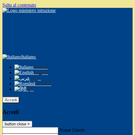
Salta al contenuto
Italiano
Italiano
English
عربى
Română
हिंदी
Accedi
Accedi
button close
×
Nome Utente