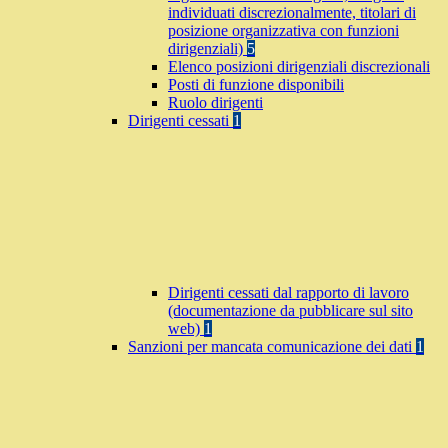
individuati discrezionalmente, titolari di
posizione organizzativa con funzioni
dirigenziali)
5
Elenco posizioni dirigenziali discrezionali
Posti di funzione disponibili
Ruolo dirigenti
Dirigenti cessati
1
Dirigenti cessati dal rapporto di lavoro
(documentazione da pubblicare sul sito
web)
1
Sanzioni per mancata comunicazione dei dati
1