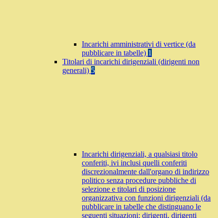
Incarichi amministrativi di vertice (da
pubblicare in tabelle)
1
Titolari di incarichi dirigenziali (dirigenti non
generali)
5
Incarichi dirigenziali, a qualsiasi titolo
conferiti, ivi inclusi quelli conferiti
discrezionalmente dall'organo di indirizzo
politico senza procedure pubbliche di
selezione e titolari di posizione
organizzativa con funzioni dirigenziali (da
pubblicare in tabelle che distinguano le
seguenti situazioni: dirigenti, dirigenti