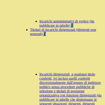
Incarichi amministrativi di vertice (da
pubblicare in tabelle)
1
Titolari di incarichi dirigenziali (dirigenti non
generali)
5
Incarichi dirigenziali, a qualsiasi titolo
conferiti, ivi inclusi quelli conferiti
discrezionalmente dall'organo di indirizzo
politico senza procedure pubbliche di
selezione e titolari di posizione
organizzativa con funzioni dirigenziali (da
pubblicare in tabelle che distinguano le
seguenti situazioni: dirigenti, dirigenti