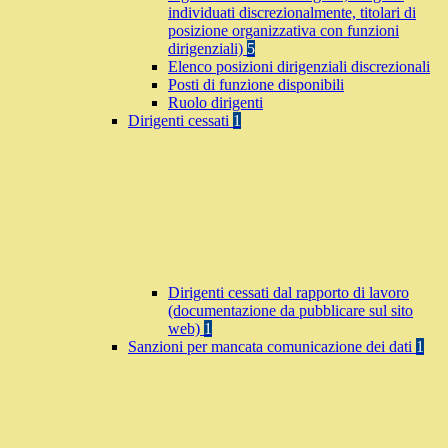
individuati discrezionalmente, titolari di
posizione organizzativa con funzioni
dirigenziali)
5
Elenco posizioni dirigenziali discrezionali
Posti di funzione disponibili
Ruolo dirigenti
Dirigenti cessati
1
Dirigenti cessati dal rapporto di lavoro
(documentazione da pubblicare sul sito
web)
1
Sanzioni per mancata comunicazione dei dati
1