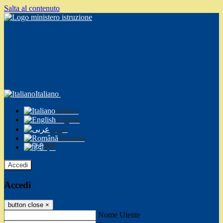
Salta al contenuto
Italiano
Italiano
English
عربى
Română
हिंदी
Accedi
Accedi
button close
×
Nome Utente