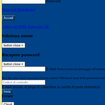
Password
Password dimenticata?
-
Entra con SPID
Entra con CIE
Seleziona utente
button close
×
Recupero password
button close
×
E-mail
Verrà inviato un messaggio all'indirizz
Non hai una e-mail associata al nome utente? Effettua il reset della password tram
E-mail inviata, si prega di controllare la casella di posta elettronica!
Errore
Chiudi