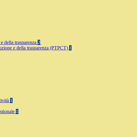
 e della trasparenza
2
rruzione e della trasparenza (PTPCT)
1
tività
1
stionale
1