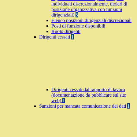
individuati discrezionalmente, titolari di
posizione organizzativa con funzioni
dirigenziali)
5
Elenco posizioni dirigenziali discrezionali
Posti di funzione disponibili
Ruolo dirigenti
Dirigenti cessati
1
Dirigenti cessati dal rapporto di lavoro
(documentazione da pubblicare sul sito
web)
1
Sanzioni per mancata comunicazione dei dati
1