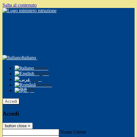
Salta al contenuto
Italiano
Italiano
English
عربى
Română
हिंदी
Accedi
Accedi
button close
×
Nome Utente