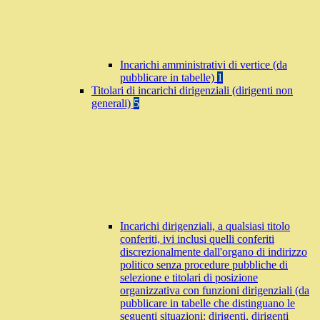
Incarichi amministrativi di vertice (da
pubblicare in tabelle)
1
Titolari di incarichi dirigenziali (dirigenti non
generali)
5
Incarichi dirigenziali, a qualsiasi titolo
conferiti, ivi inclusi quelli conferiti
discrezionalmente dall'organo di indirizzo
politico senza procedure pubbliche di
selezione e titolari di posizione
organizzativa con funzioni dirigenziali (da
pubblicare in tabelle che distinguano le
seguenti situazioni: dirigenti, dirigenti