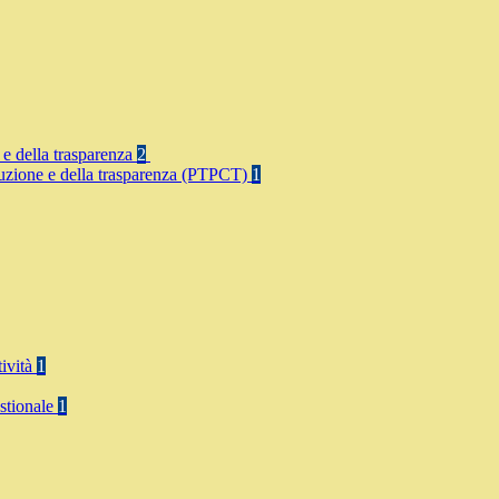
 e della trasparenza
2
rruzione e della trasparenza (PTPCT)
1
tività
1
stionale
1