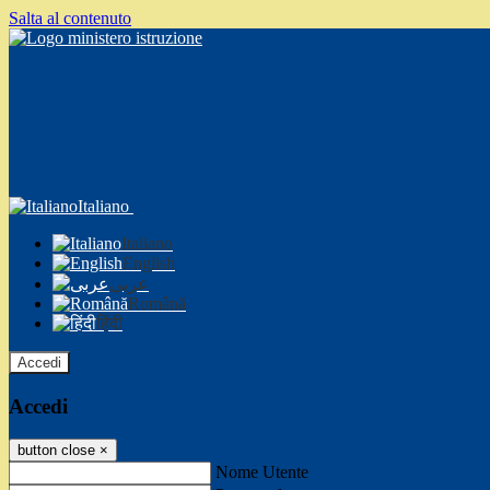
Salta al contenuto
Italiano
Italiano
English
عربى
Română
हिंदी
Accedi
Accedi
button close
×
Nome Utente