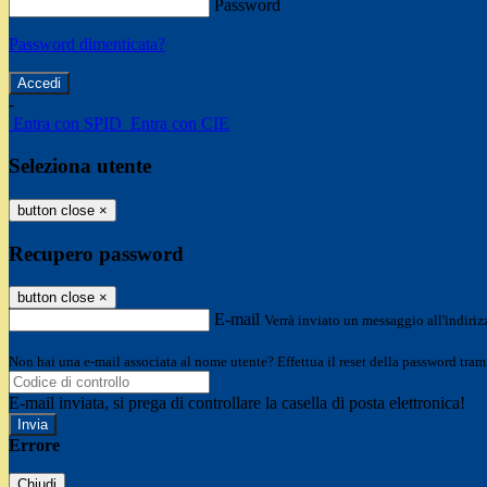
Password
Password dimenticata?
-
Entra con SPID
Entra con CIE
Seleziona utente
button close
×
Recupero password
button close
×
E-mail
Verrà inviato un messaggio all'indirizz
Non hai una e-mail associata al nome utente? Effettua il reset della password tram
E-mail inviata, si prega di controllare la casella di posta elettronica!
Errore
Chiudi