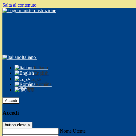
Salta al contenuto
Italiano
Italiano
English
عربى
Română
हिंदी
Accedi
Accedi
button close
×
Nome Utente