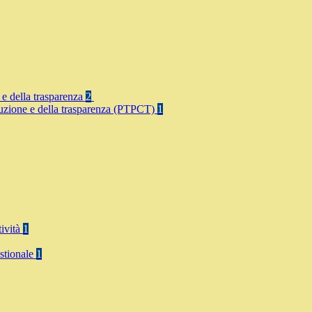
 e della trasparenza
2
rruzione e della trasparenza (PTPCT)
1
tività
1
stionale
1