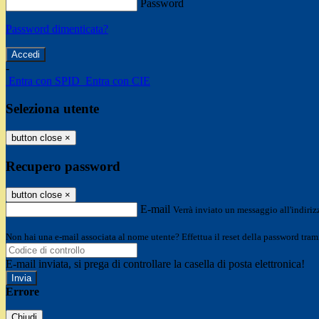
Password
Password dimenticata?
-
Entra con SPID
Entra con CIE
Seleziona utente
button close
×
Recupero password
button close
×
E-mail
Verrà inviato un messaggio all'indirizz
Non hai una e-mail associata al nome utente? Effettua il reset della password tram
E-mail inviata, si prega di controllare la casella di posta elettronica!
Errore
Chiudi