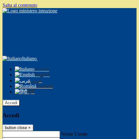
Salta al contenuto
Italiano
Italiano
English
عربى
Română
हिंदी
Accedi
Accedi
button close
×
Nome Utente