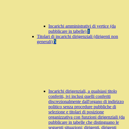
Incarichi amministrativi di vertice (da
pubblicare in tabelle)
1
Titolari di incarichi dirigenziali (dirigenti non
generali)
5
Incarichi dirigenziali, a qualsiasi titolo
conferiti, ivi inclusi quelli conferiti
discrezionalmente dall'organo di indirizzo
politico senza procedure pubbliche di
selezione e titolari di posizione
organizzativa con funzioni dirigenziali (da
pubblicare in tabelle che distinguano le
seguenti situazioni: dirigenti, dirigenti