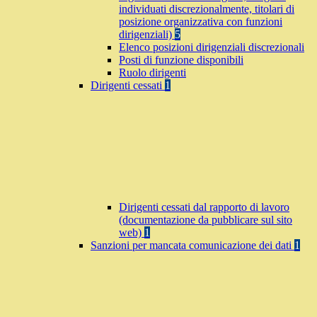
individuati discrezionalmente, titolari di
posizione organizzativa con funzioni
dirigenziali)
5
Elenco posizioni dirigenziali discrezionali
Posti di funzione disponibili
Ruolo dirigenti
Dirigenti cessati
1
Dirigenti cessati dal rapporto di lavoro
(documentazione da pubblicare sul sito
web)
1
Sanzioni per mancata comunicazione dei dati
1