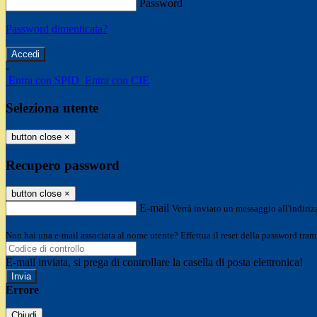
Password
Password dimenticata?
-
Entra con SPID
Entra con CIE
Seleziona utente
button close
×
Recupero password
button close
×
E-mail
Verrà inviato un messaggio all'indirizz
Non hai una e-mail associata al nome utente? Effettua il reset della password tram
E-mail inviata, si prega di controllare la casella di posta elettronica!
Errore
Chiudi