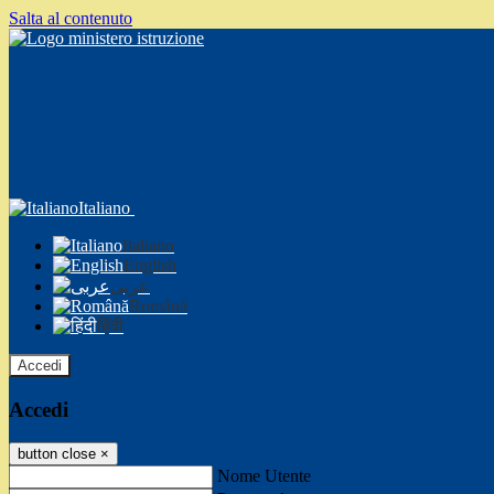
Salta al contenuto
Italiano
Italiano
English
عربى
Română
हिंदी
Accedi
Accedi
button close
×
Nome Utente