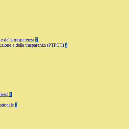
 e della trasparenza
2
rruzione e della trasparenza (PTPCT)
1
tività
1
stionale
1