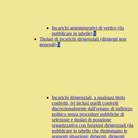
Incarichi amministrativi di vertice (da
pubblicare in tabelle)
1
Titolari di incarichi dirigenziali (dirigenti non
generali)
5
Incarichi dirigenziali, a qualsiasi titolo
conferiti, ivi inclusi quelli conferiti
discrezionalmente dall'organo di indirizzo
politico senza procedure pubbliche di
selezione e titolari di posizione
organizzativa con funzioni dirigenziali (da
pubblicare in tabelle che distinguano le
seguenti situazioni: dirigenti, dirigenti