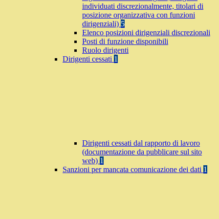
individuati discrezionalmente, titolari di
posizione organizzativa con funzioni
dirigenziali)
5
Elenco posizioni dirigenziali discrezionali
Posti di funzione disponibili
Ruolo dirigenti
Dirigenti cessati
1
Dirigenti cessati dal rapporto di lavoro
(documentazione da pubblicare sul sito
web)
1
Sanzioni per mancata comunicazione dei dati
1