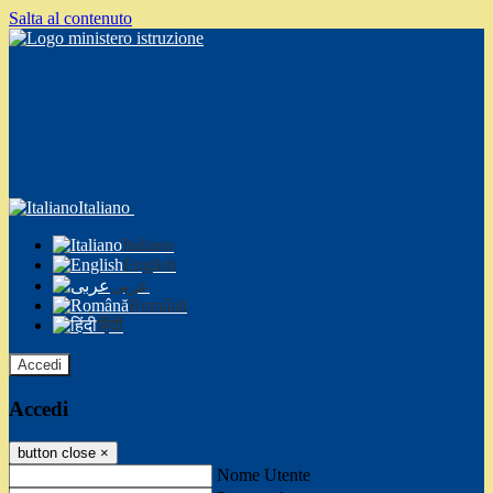
Salta al contenuto
Italiano
Italiano
English
عربى
Română
हिंदी
Accedi
Accedi
button close
×
Nome Utente