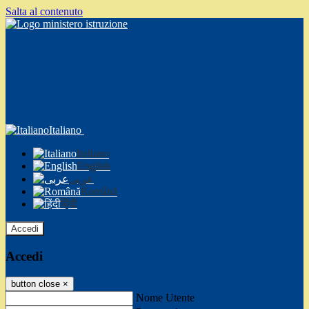
Salta al contenuto
Italiano
Italiano
English
عربى
Română
हिंदी
Accedi
Accedi
button close
×
Nome Utente