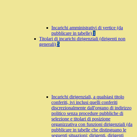
Incarichi amministrativi di vertice (da
pubblicare in tabelle)
1
Titolari di incarichi dirigenziali (dirigenti non
generali)
5
Incarichi dirigenziali, a qualsiasi titolo
conferiti, ivi inclusi quelli conferiti
discrezionalmente dall'organo di indirizzo
politico senza procedure pubbliche di
selezione e titolari di posizione
organizzativa con funzioni dirigenziali (da
pubblicare in tabelle che distinguano le
seguenti situazioni: dirigenti, dirigenti