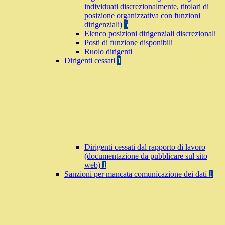
individuati discrezionalmente, titolari di
posizione organizzativa con funzioni
dirigenziali)
5
Elenco posizioni dirigenziali discrezionali
Posti di funzione disponibili
Ruolo dirigenti
Dirigenti cessati
1
Dirigenti cessati dal rapporto di lavoro
(documentazione da pubblicare sul sito
web)
1
Sanzioni per mancata comunicazione dei dati
1