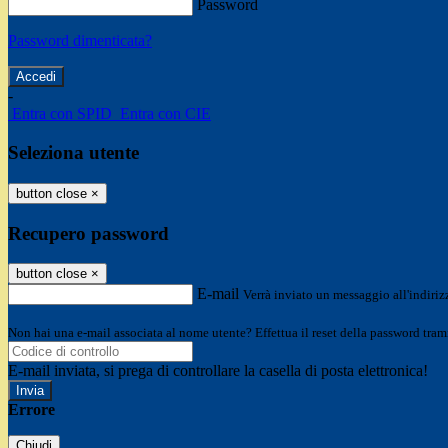
Password
Password dimenticata?
-
Entra con SPID
Entra con CIE
Seleziona utente
button close
×
Recupero password
button close
×
E-mail
Verrà inviato un messaggio all'indirizz
Non hai una e-mail associata al nome utente? Effettua il reset della password tram
E-mail inviata, si prega di controllare la casella di posta elettronica!
Errore
Chiudi