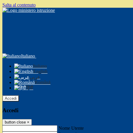
Salta al contenuto
Italiano
Italiano
English
عربى
Română
हिंदी
Accedi
Accedi
button close
×
Nome Utente