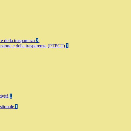
 e della trasparenza
2
rruzione e della trasparenza (PTPCT)
1
tività
1
stionale
1