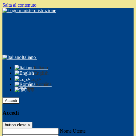
Salta al contenuto
Italiano
Italiano
English
عربى
Română
हिंदी
Accedi
Accedi
button close
×
Nome Utente