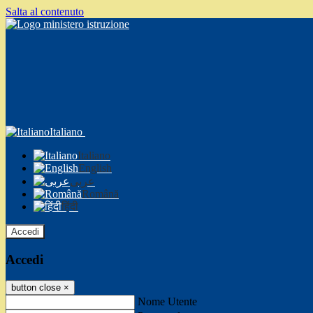
Salta al contenuto
Italiano
Italiano
English
عربى
Română
हिंदी
Accedi
Accedi
button close
×
Nome Utente