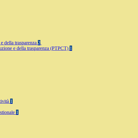
 e della trasparenza
2
rruzione e della trasparenza (PTPCT)
1
tività
1
stionale
1