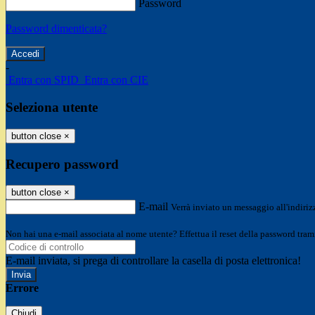
Password
Password dimenticata?
-
Entra con SPID
Entra con CIE
Seleziona utente
button close
×
Recupero password
button close
×
E-mail
Verrà inviato un messaggio all'indirizz
Non hai una e-mail associata al nome utente? Effettua il reset della password tram
E-mail inviata, si prega di controllare la casella di posta elettronica!
Errore
Chiudi